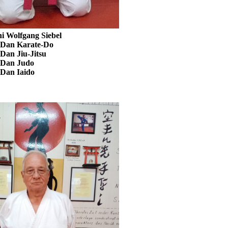
 Siebel
te-Do
itsu
udo
ido