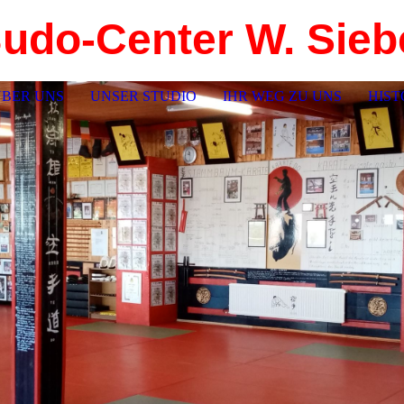
udo-Center W. Sieb
ÜBER UNS
UNSER STUDIO
IHR WEG ZU UNS
HIST