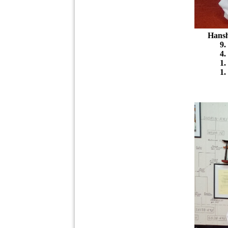
Hanshi Wolfgang
9. Dan Kara
4. Dan Jiu-J
1. Dan J
1. Dan Ia