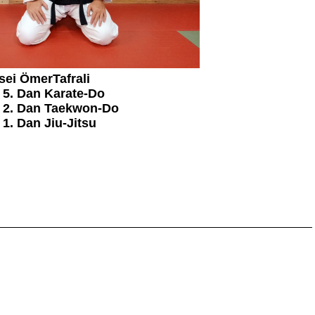
ei ÖmerTafrali
ate-Do
kwon-Do
-Jitsu