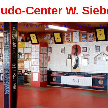
udo-Center W. Sieb
ÜBER UNS
UNSER STUDIO
IHR WEG ZU UNS
HIST